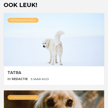
OOK LEUK!
HONDENRASSEN
TATRA
BY
REDACTIE
5 JAAR AGO
HONDENRASSEN