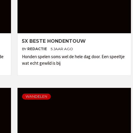
5X BESTE HONDENTOUW
BY
REDACTIE
5 JAAR AGO
de
Honden spelen soms wel de hele dag door. Een speeltje
wat echt gewild is bij
WANDELEN