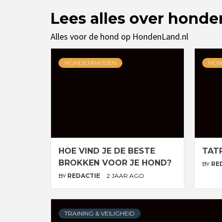
Lees alles over hond
Alles voor de hond op HondenLand.nl
HONDENRASSEN
HON
HOE VIND JE DE BESTE
TAT
BROKKEN VOOR JE HOND?
BY
RE
BY
REDACTIE
2 JAAR AGO
TRAINING & VEILIGHEID