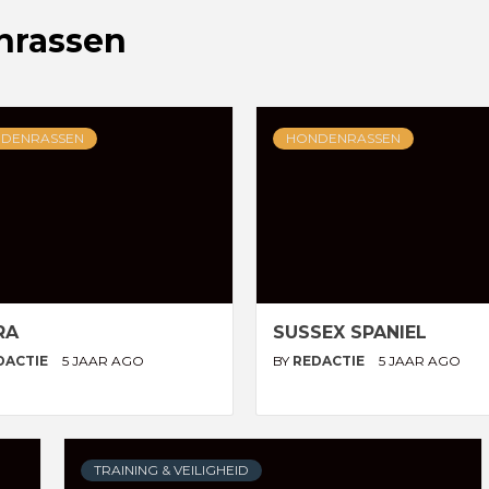
enrassen
DENRASSEN
HONDENRASSEN
RA
SUSSEX SPANIEL
DACTIE
5 JAAR AGO
BY
REDACTIE
5 JAAR AGO
TRAINING & VEILIGHEID