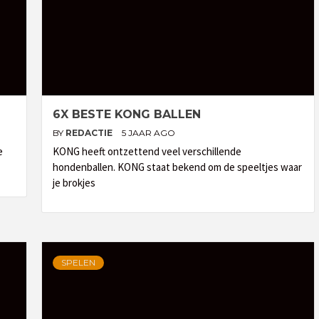
6X BESTE KONG BALLEN
BY
REDACTIE
5 JAAR AGO
e
KONG heeft ontzettend veel verschillende
hondenballen. KONG staat bekend om de speeltjes waar
je brokjes
SPELEN