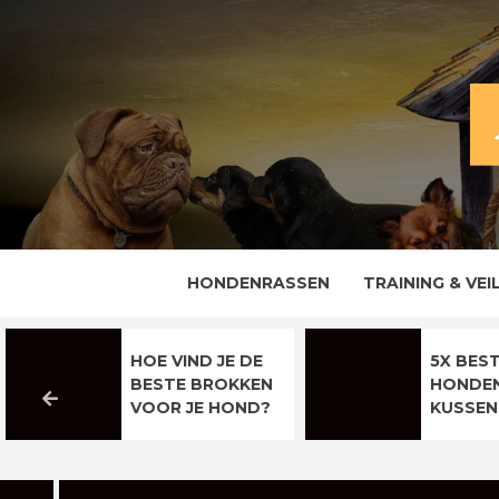
Skip
to
content
ALLES OVER EN VOOR DE TROUWE VRIE
HOND
HONDENRASSEN
TRAINING & VEI
HOE VIND JE DE
5X BES
BESTE BROKKEN
HONDE
VOOR JE HOND?
KUSSEN