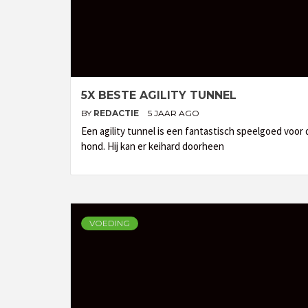
5X BESTE AGILITY TUNNEL
BY
REDACTIE
5 JAAR AGO
Een agility tunnel is een fantastisch speelgoed voor 
hond. Hij kan er keihard doorheen
VOEDING