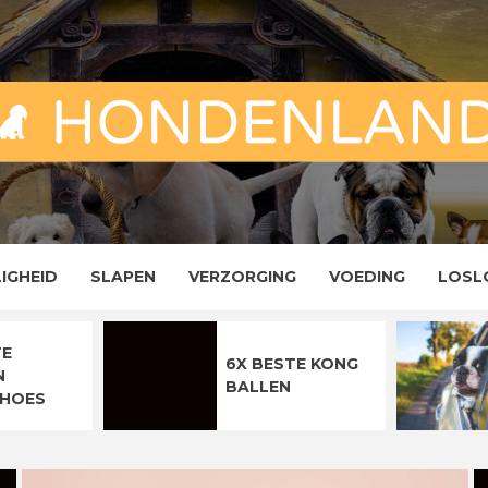
ND
ENLAND
LIGHEID
SLAPEN
VERZORGING
VOEDING
LOSL
TE
6X BESTE KONG
N
BALLEN
HOES