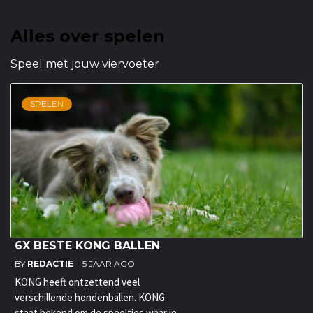
Alles over spelen
Speel met jouw viervoeter
SPELEN
6X BESTE KONG BALLEN
BY
REDACTIE
5 JAAR AGO
KONG heeft ontzettend veel
verschillende hondenballen. KONG
staat bekend om de speeltjes waar je