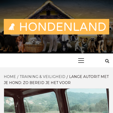
Skip
to
content
ALLES OVER EN VOOR DE TROUWE VRIEND
HONDENLAN
Primary
Menu
HOME
TRAINING & VEILIGHEID
LANGE AUTORIT MET
JE HOND: ZO BEREID JE HET VOOR