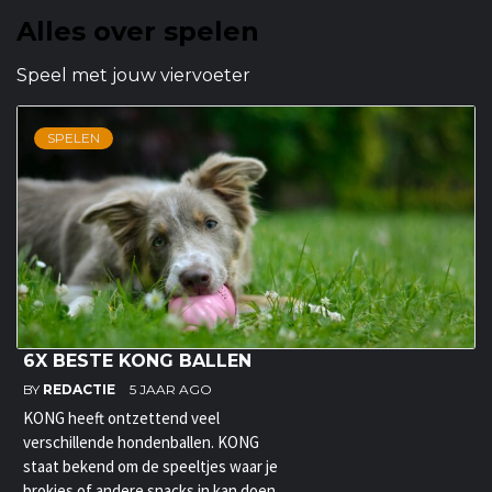
Alles over spelen
Speel met jouw viervoeter
SPELEN
6X BESTE KONG BALLEN
BY
REDACTIE
5 JAAR AGO
KONG heeft ontzettend veel
verschillende hondenballen. KONG
staat bekend om de speeltjes waar je
brokjes of andere snacks in kan doen