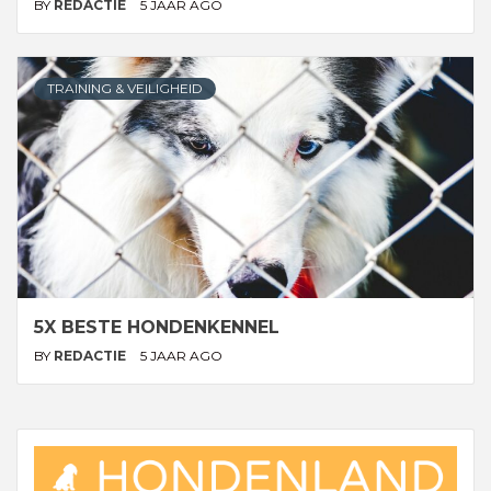
BY
REDACTIE
5 JAAR AGO
TRAINING & VEILIGHEID
5X BESTE HONDENKENNEL
BY
REDACTIE
5 JAAR AGO