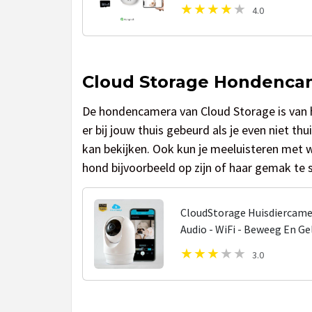
Babyfoon Met Camera - Wifi 
4.0
Cloud Storage Hondenca
De hondencamera van Cloud Storage is van 
er bij jouw thuis gebeurd als je even niet th
kan bekijken. Ook kun je meeluisteren met w
hond bijvoorbeeld op zijn of haar gemak te s
CloudStorage Huisdiercame
Audio - WiFi - Beweeg En Gel
Draadloos - Hondencamera 
3.0