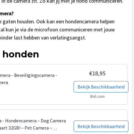
n in de camera zit. Zo kan jij met je hond communiceren.
amera?
 de gaten houden. Ook kan een hondencamera helpen
tal kun je via de microfoon communiceren met jouw
inder last hebben van verlatingsangst.
e honden
€18,95
mera - Beveiligingscamera -
mera
Bekijk Beschikbaarheid
Bol.com
ra - Hondencamera – Dog Camera
Bekijk Beschikbaarheid
aart 32GB! – Pet Camera –