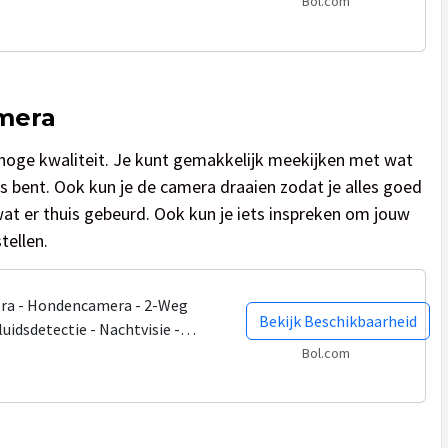
- Werkt met app - Full...
Bol.com
mera
hoge kwaliteit. Je kunt gemakkelijk meekijken met wat
uis bent. Ook kun je de camera draaien zodat je alles goed
at er thuis gebeurd. Ook kun je iets inspreken om jouw
tellen.
ra - Hondencamera - 2-Weg
Bekijk Beschikbaarheid
uidsdetectie - Nachtvisie -
Beelden Op Telefoon-...
Bol.com