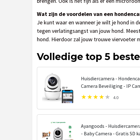
brengen. Ook is het fijn als er een microfoo
Wat zijn de voordelen van een hondenc
Je kunt waar en wanneer je wilt je hond in
tegen verlatingsangst van jouw hond. Mees
hond. Hierdoor zal jouw trouwe viervoeter m
Volledige top 5 best
Huisdiercamera - Hondenca
Camera Beveiliging - IP Ca
4.0
Ayangoods - Huisdiercame
- Baby Camera - Gratis SD k