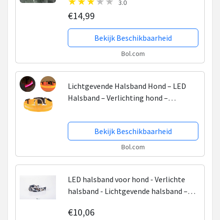
3.0
Universeel - Honden lampje - Honden
€14,99
Licht - Honden...
Bekijk Beschikbaarheid
Bol.com
Lichtgevende Halsband Hond – LED
Halsband – Verlichting hond –
Hondenhalsband Puppy - Halsbandjes
voor puppys – Geel - L
Bekijk Beschikbaarheid
Bol.com
LED halsband voor hond - Verlichte
halsband - Lichtgevende halsband –
verkrijgbaar in maat M en L - Halsband
€10,06
LED - Hondenriem – camouflage