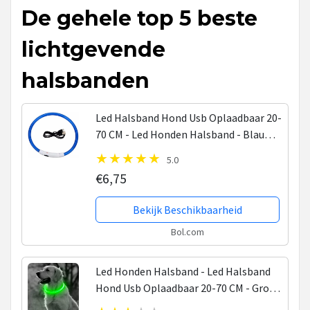
De gehele top 5 beste
lichtgevende
halsbanden
Led Halsband Hond Usb Oplaadbaar 20-
70 CM - Led Honden Halsband - Blauw -
Extra Small tm Extra Large - Universeel
5.0
- Honden lampje - Honden Licht -
€6,75
Honden...
Bekijk Beschikbaarheid
Bol.com
Led Honden Halsband - Led Halsband
Hond Usb Oplaadbaar 20-70 CM - Groen
- Extra Small tm Extra Large -