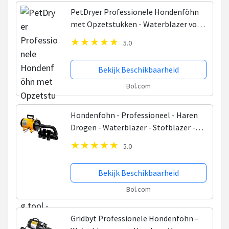
PetDryer Professionele Hondenföhn
met Opzetstukken - Waterblazer voor
honden - 2800W Power - Grooming
5.0
tool - Compact - Stil design - Zwart
Bekijk Beschikbaarheid
Bol.com
Hondenfohn - Professioneel - Haren
Drogen - Waterblazer - Stofblazer -
Vachtverzorging - Reinigen -
5.0
Dierenborstel - Verstelbaar Vermogen
- Huisdier -...
Bekijk Beschikbaarheid
Bol.com
Gridbyt Professionele Hondenföhn –