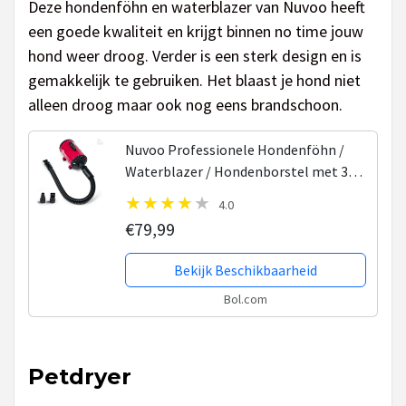
Deze hondenföhn en waterblazer van Nuvoo heeft
een goede kwaliteit en krijgt binnen no time jouw
hond weer droog. Verder is een sterk design en is
gemakkelijk te gebruiken. Het blaast je hond niet
alleen droog maar ook nog eens brandschoon.
Nuvoo Professionele Hondenföhn /
Waterblazer / Hondenborstel met 3
Opzetstukken - Verstelbare Vermogen
4.0
tot 2200W - Warme / Koude Stand -
€79,99
Rood
Bekijk Beschikbaarheid
Bol.com
Petdryer