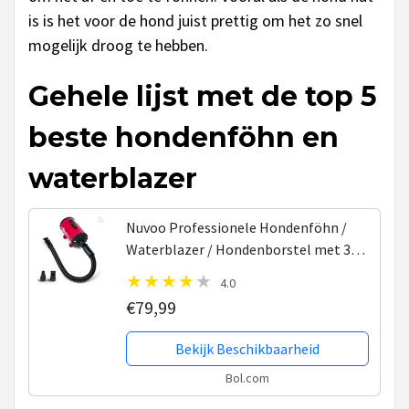
is is het voor de hond juist prettig om het zo snel
mogelijk droog te hebben.
Gehele lijst met de top 5
beste hondenföhn en
waterblazer
Nuvoo Professionele Hondenföhn /
Waterblazer / Hondenborstel met 3
Opzetstukken - Verstelbare Vermogen
4.0
tot 2200W - Warme / Koude Stand -
€79,99
Rood
Bekijk Beschikbaarheid
Bol.com