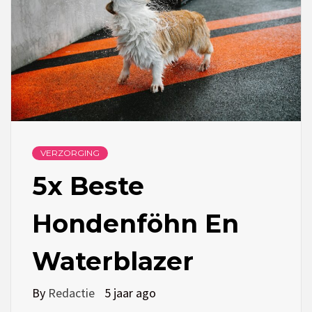
VERZORGING
5x Beste
Hondenföhn En
Waterblazer
By
Redactie
5 jaar ago