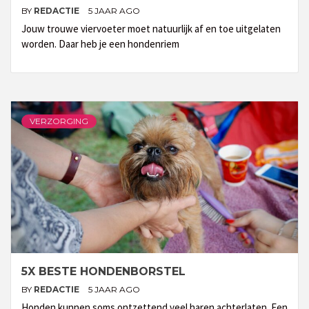
BY
REDACTIE
5 JAAR AGO
Jouw trouwe viervoeter moet natuurlijk af en toe uitgelaten
worden. Daar heb je een hondenriem
VERZORGING
5X BESTE HONDENBORSTEL
BY
REDACTIE
5 JAAR AGO
Honden kunnen soms ontzettend veel haren achterlaten. Een