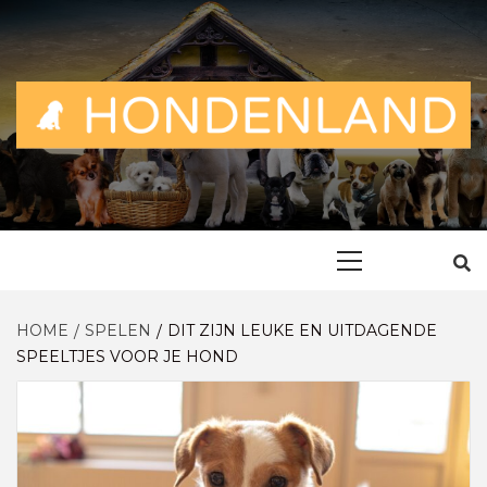
Skip
to
content
ALLES OVER EN VOOR DE TROUWE VRIEND
HONDENLAN
Primary
Menu
HOME
SPELEN
DIT ZIJN LEUKE EN UITDAGENDE
SPEELTJES VOOR JE HOND