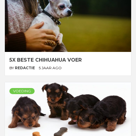
5X BESTE CHIHUAHUA VOER
BY
REDACTIE
5 JAAR AGO
VOEDING