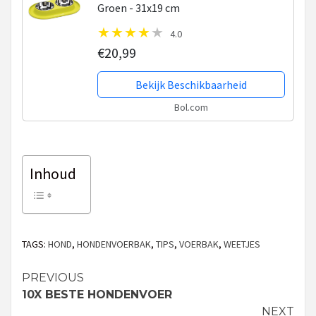
Groen - 31x19 cm
4.0
€20,99
Bekijk Beschikbaarheid
Bol.com
Inhoud
TAGS:
HOND
,
HONDENVOERBAK
,
TIPS
,
VOERBAK
,
WEETJES
PREVIOUS
Continue
10X BESTE HONDENVOER
NEXT