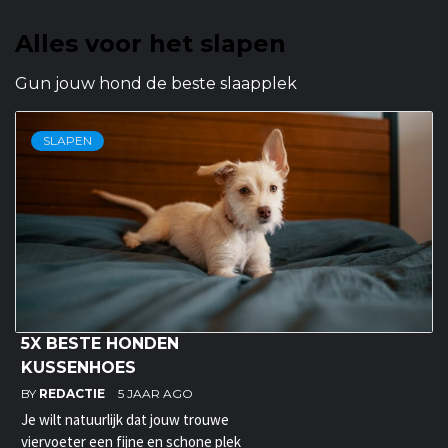
Alles voor het slapen
Gun jouw hond de beste slaapplek
SLAPEN
5X BESTE HONDEN
KUSSENHOES
BY
REDACTIE
5 JAAR AGO
Je wilt natuurlijk dat jouw trouwe
viervoeter een fijne en schone plek