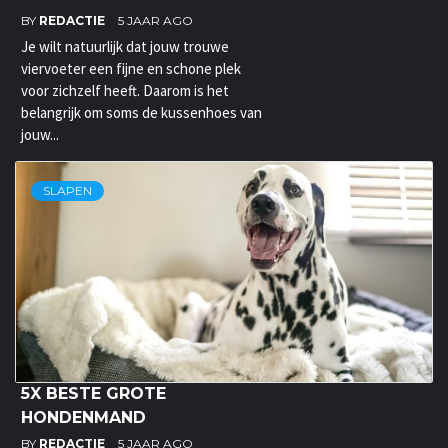
BY
REDACTIE
5 JAAR AGO
Je wilt natuurlijk dat jouw trouwe
viervoeter een fijne en schone plek
voor zichzelf heeft. Daarom is het
belangrijk om soms de kussenhoes van
jouw...
SLAPEN
5X BESTE GROTE
HONDENMAND
BY
REDACTIE
5 JAAR AGO