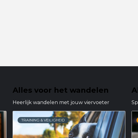
Alles voor het wandelen
A
Heerlijk wandelen met jouw viervoeter
Sp
TRAINING & VEILIGHEID