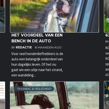
HET VOORDEEL VAN EEN
6
BENCH IN DE AUTO
B
BY
REDACTIE
8 MAANDEN AGO
KO
ve
Voor veel hondenliefhebbers is de
KO
auto een belangrijk onderdeel van
sp
hun dagelijks leven. Of het nu
an
gaat om een uitje naar het strand,
st
een wandeling...
TRAINING & VEILIGHEID