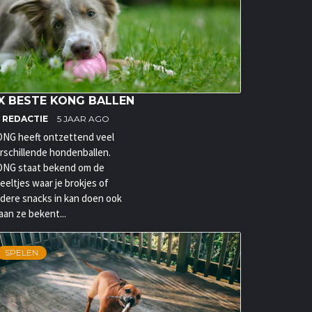
X BESTE KONG BALLEN
Y
REDACTIE
5 JAAR AGO
NG heeft ontzettend veel
rschillende hondenballen.
NG staat bekend om de
eeltjes waar je brokjes of
dere snacks in kan doen ook
aan ze bekent...
SPELEN