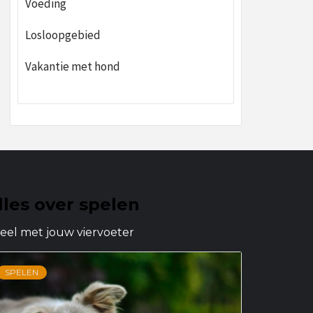
Voeding
Losloopgebied
Vakantie met hond
lles over spelen
eel met jouw viervoeter
SPELEN