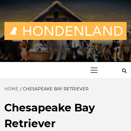
Skip
to
content
ALLES OVER EN VOOR DE TROUWE VRIEND
HONDENLAN
Primary
Menu
HOME
CHESAPEAKE BAY RETRIEVER
Chesapeake Bay
Retriever