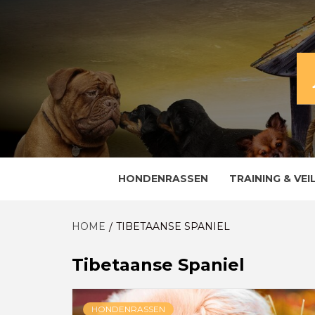
Skip
to
content
ALLES OVER EN VOOR DE TROUWE VRIE
HOND
HONDENRASSEN
TRAINING & VEI
HOME
TIBETAANSE SPANIEL
Tibetaanse Spaniel
HONDENRASSEN