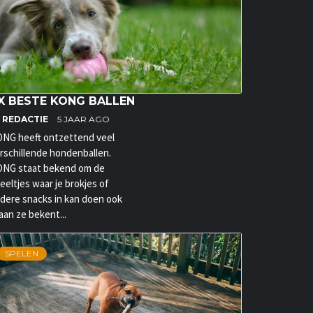
X BESTE KONG BALLEN
Y
REDACTIE
5 JAAR AGO
NG heeft ontzettend veel
rschillende hondenballen.
NG staat bekend om de
eeltjes waar je brokjes of
dere snacks in kan doen ook
aan ze bekent...
SPELEN