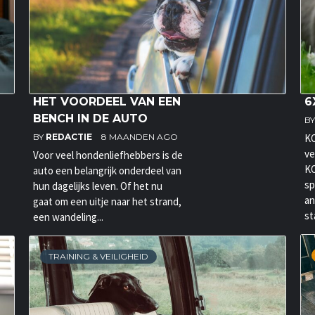
HET VOORDEEL VAN EEN
6
BENCH IN DE AUTO
B
BY
REDACTIE
8 MAANDEN AGO
KO
ve
Voor veel hondenliefhebbers is de
KO
auto een belangrijk onderdeel van
sp
hun dagelijks leven. Of het nu
an
gaat om een uitje naar het strand,
st
een wandeling...
TRAINING & VEILIGHEID