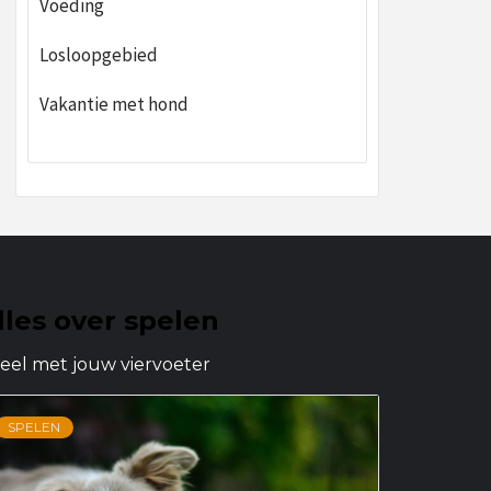
Voeding
Losloopgebied
Vakantie met hond
lles over spelen
eel met jouw viervoeter
SPELEN