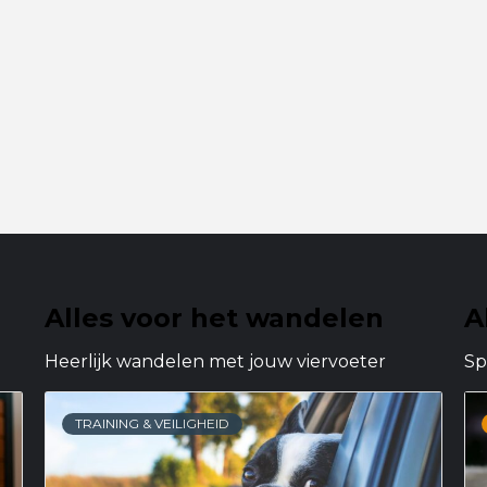
Alles voor het wandelen
A
Heerlijk wandelen met jouw viervoeter
Sp
TRAINING & VEILIGHEID