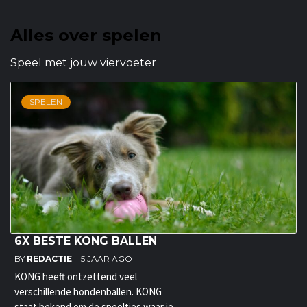
Alles over spelen
Speel met jouw viervoeter
SPELEN
6X BESTE KONG BALLEN
BY
REDACTIE
5 JAAR AGO
KONG heeft ontzettend veel
verschillende hondenballen. KONG
staat bekend om de speeltjes waar je