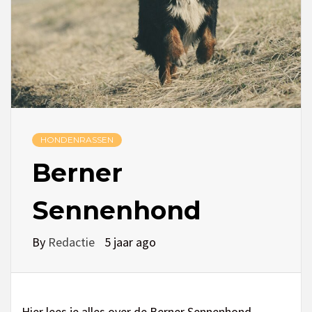
HONDENRASSEN
Berner
Sennenhond
By
Redactie
5 jaar ago
Hier lees je alles over de Berner Sennenhond.