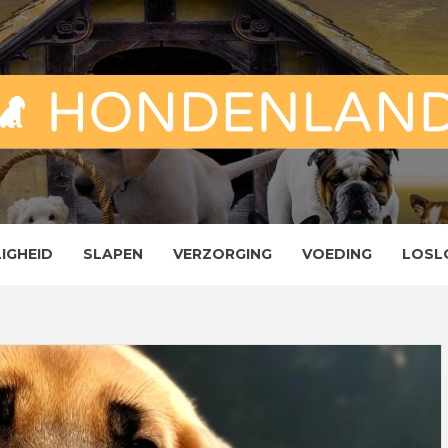
ND
ENLAND
LIGHEID
SLAPEN
VERZORGING
VOEDING
LOSL