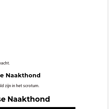
vacht.
ese Naakthond
d zijn in het scrotum.
se Naakthond