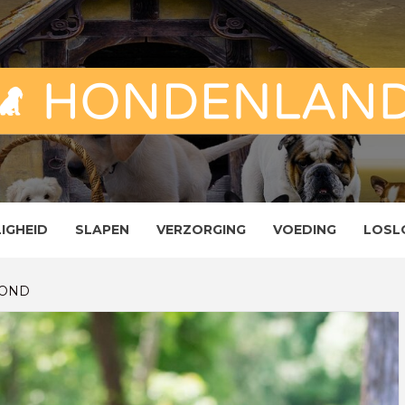
ND
ENLAND
LIGHEID
SLAPEN
VERZORGING
VOEDING
LOSL
HOND