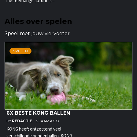
met een lange autorit is...
Alles over spelen
Speel met jouw viervoeter
SPELEN
6X BESTE KONG BALLEN
BY
REDACTIE
5 JAAR AGO
KONG heeft ontzettend veel
verschillende hondenballen. KONG