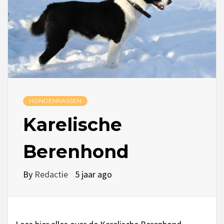
HONDENRASSEN
Karelische
Berenhond
By
Redactie
5 jaar ago