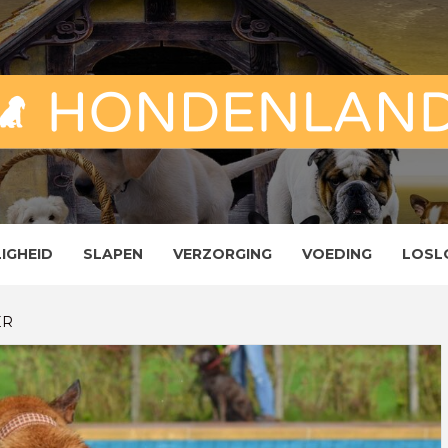
ND
ENLAND
LIGHEID
SLAPEN
VERZORGING
VOEDING
LOSL
ER