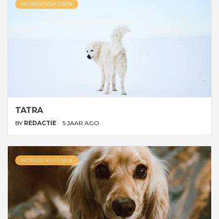
HONDENRASSEN
TATRA
BY
REDACTIE
5 JAAR AGO
HONDENRASSEN