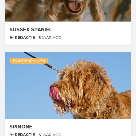
SUSSEX SPANIEL
BY
REDACTIE
5 JAAR AGO
HONDENRASSEN
SPINONE
BY
REDACTIE
5 JAAR AGO