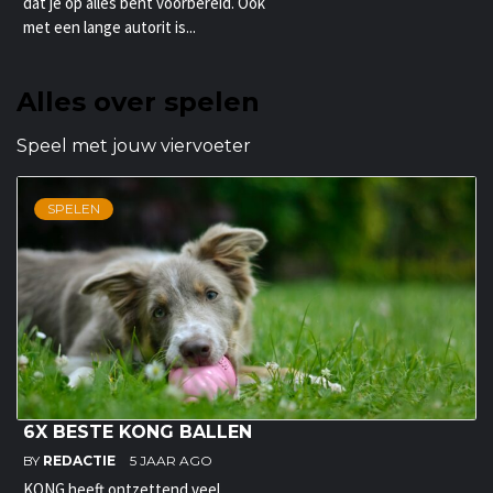
dat je op alles bent voorbereid. Ook
met een lange autorit is...
Alles over spelen
Speel met jouw viervoeter
SPELEN
6X BESTE KONG BALLEN
BY
REDACTIE
5 JAAR AGO
KONG heeft ontzettend veel