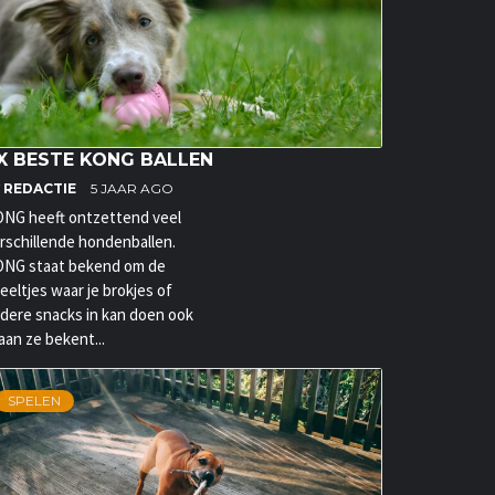
X BESTE KONG BALLEN
Y
REDACTIE
5 JAAR AGO
NG heeft ontzettend veel
rschillende hondenballen.
NG staat bekend om de
eeltjes waar je brokjes of
dere snacks in kan doen ook
aan ze bekent...
SPELEN