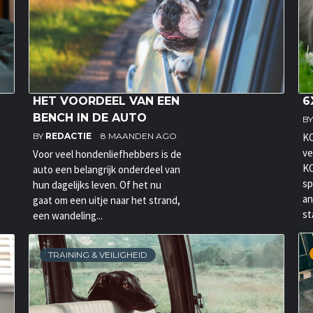
HET VOORDEEL VAN EEN
6
BENCH IN DE AUTO
B
BY
REDACTIE
8 MAANDEN AGO
KO
ve
Voor veel hondenliefhebbers is de
KO
auto een belangrijk onderdeel van
sp
hun dagelijks leven. Of het nu
an
gaat om een uitje naar het strand,
st
een wandeling...
TRAINING & VEILIGHEID