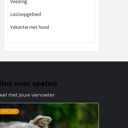
Voeding
Losloopgebied
Vakantie met hond
lles over spelen
eel met jouw viervoeter
SPELEN