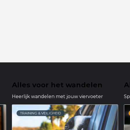
Alles voor het wandelen
A
Heerlijk wandelen met jouw viervoeter
Sp
TRAINING & VEILIGHEID