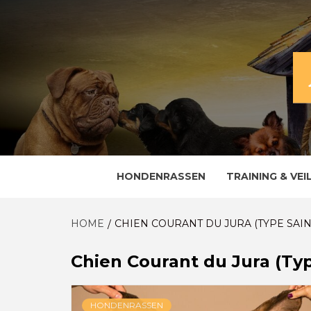
Skip
to
content
ALLES OVER EN VOOR DE TROUWE VRIE
HOND
HONDENRASSEN
TRAINING & VEI
HOME
CHIEN COURANT DU JURA (TYPE SAI
Chien Courant du Jura (Ty
HONDENRASSEN