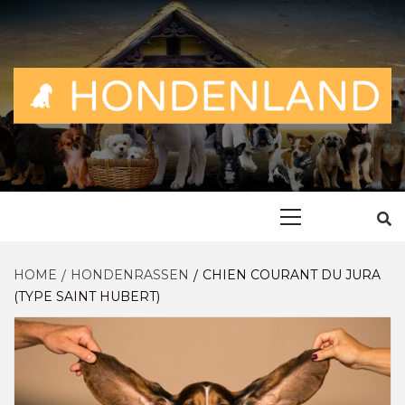
Skip
to
content
ALLES OVER EN VOOR DE TROUWE VRIEND
HONDENLAN
Primary
Menu
HOME
HONDENRASSEN
CHIEN COURANT DU JURA
(TYPE SAINT HUBERT)