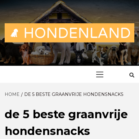
Skip
to
content
ALLES OVER EN VOOR DE TROUWE VRIEND
HONDENLAN
Primary
Menu
HOME
DE 5 BESTE GRAANVRIJE HONDENSNACKS
de 5 beste graanvrije
hondensnacks