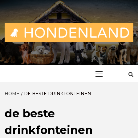
Skip
to
content
ALLES OVER EN VOOR DE TROUWE VRIEND
HONDENLAN
Primary
Menu
HOME
DE BESTE DRINKFONTEINEN
de beste
drinkfonteinen