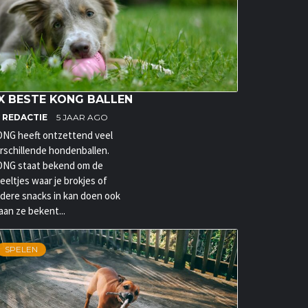
X BESTE KONG BALLEN
Y
REDACTIE
5 JAAR AGO
NG heeft ontzettend veel
rschillende hondenballen.
NG staat bekend om de
eeltjes waar je brokjes of
dere snacks in kan doen ook
aan ze bekent...
SPELEN