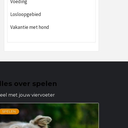
Voeding
Losloopgebied
Vakantie met hond
lles over spelen
eel met jouw viervoeter
SPELEN