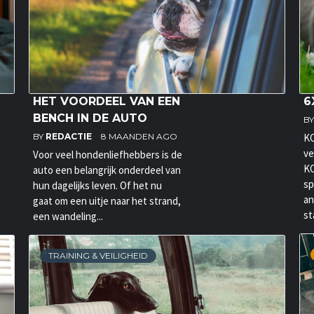
HET VOORDEEL VAN EEN
6
BENCH IN DE AUTO
B
BY
REDACTIE
8 MAANDEN AGO
KO
ve
Voor veel hondenliefhebbers is de
KO
auto een belangrijk onderdeel van
sp
hun dagelijks leven. Of het nu
an
gaat om een uitje naar het strand,
st
een wandeling...
TRAINING & VEILIGHEID