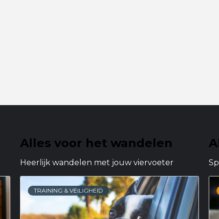
Alles voor het wandelen
A
Heerlijk wandelen met jouw viervoeter
Sp
TRAINING & VEILIGHEID