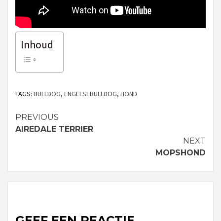
Inhoud
TAGS:
BULLDOG
,
ENGELSEBULLDOG
,
HOND
PREVIOUS
Continue
AIREDALE TERRIER
Reading
NEXT
MOPSHOND
GEEF EEN REACTIE