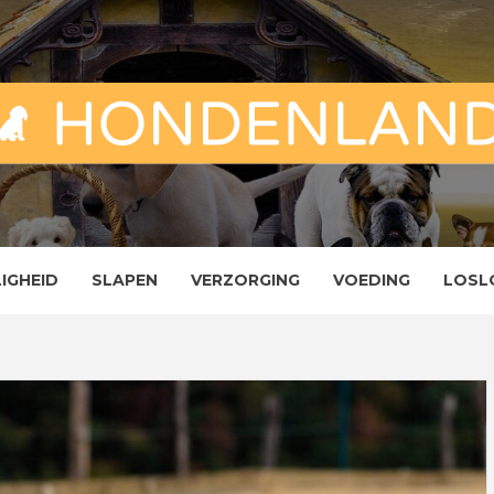
ND
ENLAND
LIGHEID
SLAPEN
VERZORGING
VOEDING
LOSL