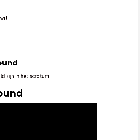
wit.
hound
d zijn in het scrotum.
hound