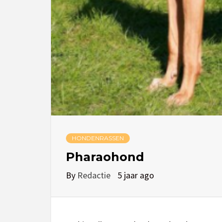
HONDENRASSEN
Pharaohond
By
Redactie
5 jaar ago