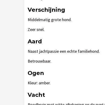
Verschijning
Middelmatig grote hond.
Zeer snel.
Aard
Naast jachtpassie een echte familiehond.
Betrouwbaar.
Ogen
Kleur: amber.
Vacht
Roodbruin met witte aftekening op de punt v