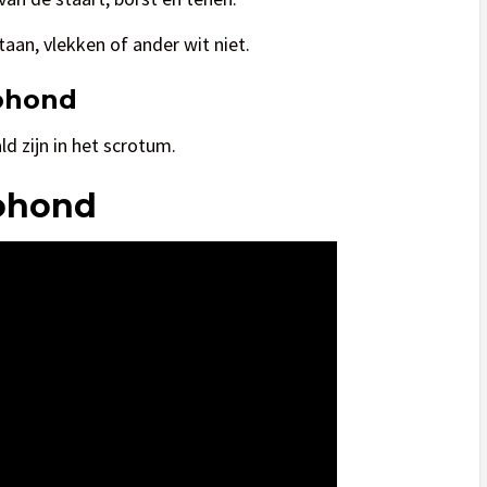
taan, vlekken of ander wit niet.
aohond
d zijn in het scrotum.
aohond