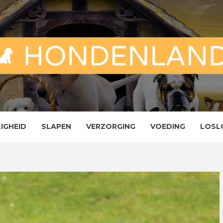
ND
ENLAND
LIGHEID
SLAPEN
VERZORGING
VOEDING
LOSL