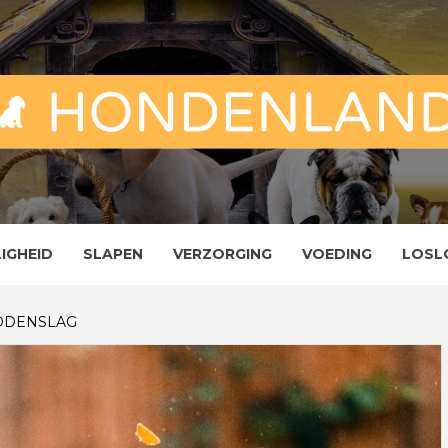
ND
ENLAND
LIGHEID
SLAPEN
VERZORGING
VOEDING
LOSL
DDENSLAG