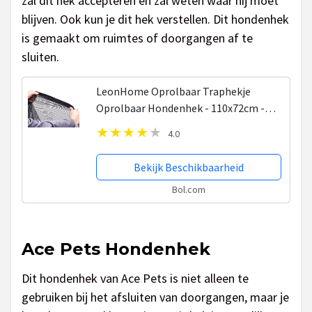
zal dit hek accepteren en zal weten waar hij moet
blijven. Ook kun je dit hek verstellen. Dit hondenhek
is gemaakt om ruimtes of doorgangen af te
sluiten.
LeonHome Oprolbaar Traphekje
Oprolbaar Hondenhek - 110x72cm -
Hondehekje zonder boren -
4.0
Klembevestiging Hond -
Veiligheidhekje en Hangbevestiging
Bekijk Beschikbaarheid
Baby,...
Bol.com
Ace Pets Hondenhek
Dit hondenhek van Ace Pets is niet alleen te
gebruiken bij het afsluiten van doorgangen, maar je