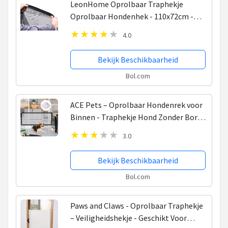
LeonHome Oprolbaar Traphekje
Oprolbaar Hondenhek - 110x72cm -
Hondehekje zonder boren -
4.0
Klembevestiging Hond -
Veiligheidhekje en Hangbevestiging
Bekijk Beschikbaarheid
Baby,...
Bol.com
ACE Pets – Oprolbaar Hondenrek voor
Binnen - Traphekje Hond Zonder Boren
- Veiligheidshek Deurhekje - 180 x 72 cm
3.0
- Zwart
Bekijk Beschikbaarheid
Bol.com
Paws and Claws - Oprolbaar Traphekje
– Veiligheidshekje - Geschikt Voor