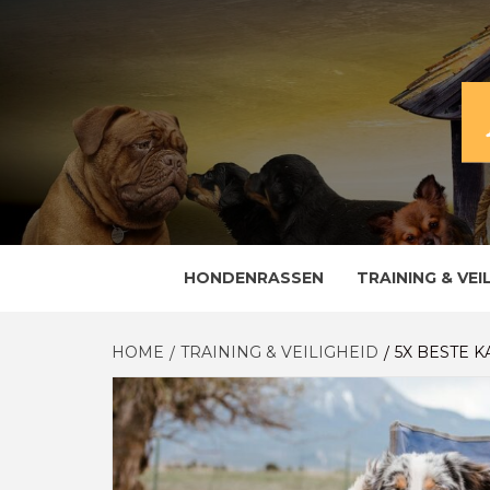
Skip
to
content
ALLES OVER EN VOOR DE TROUWE VRIE
HOND
HONDENRASSEN
TRAINING & VEI
HOME
TRAINING & VEILIGHEID
5X BESTE 