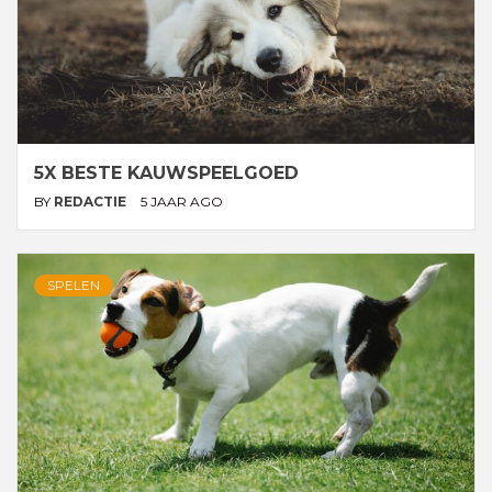
5X BESTE KAUWSPEELGOED
BY
REDACTIE
5 JAAR AGO
SPELEN