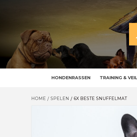
Skip
to
content
ALLES OVER EN VOOR DE TROUWE VRIE
HOND
HONDENRASSEN
TRAINING & VEI
HOME
SPELEN
6X BESTE SNUFFELMAT