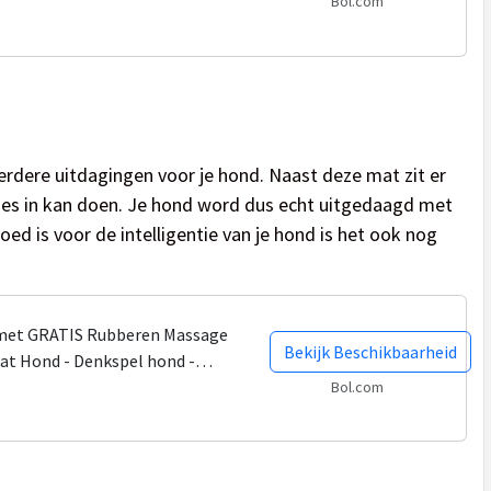
 – Honden speeltjes –...
Bol.com
erdere uitdagingen voor je hond. Naast deze mat zit er
epjes in kan doen. Je hond word dus echt uitgedaagd met
oed is voor de intelligentie van je hond is het ook nog
met GRATIS Rubberen Massage
Bekijk Beschikbaarheid
mat Hond - Denkspel hond -
rok Mat - Voedingsbal -...
Bol.com