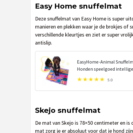
Easy Home snuffelmat
Deze snuffelmat van Easy Home is super uitda
manieren en plekken waar je de brokjes of 
verschillende kleurtjes en ziet er super vrol
antislip.
EasyHome-Animal Snuffelma
Honden speelgoed intellige
5.0
Skejo snuffelmat
De mat van Skejo is 78×50 centimeter en is 
mat zorg je er absoluut voor dat je hond zijn