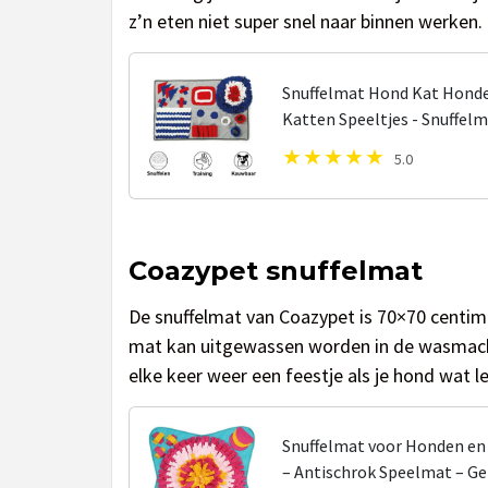
z’n eten niet super snel naar binnen werken
Snuffelmat Hond Kat Hond
Katten Speeltjes - Snuffe
intelligentie - Hersenwerk -
5.0
Coazypet snuffelmat
De snuffelmat van Coazypet is 70×70 centi
mat kan uitgewassen worden in de wasmachin
elke keer weer een feestje als je hond wat le
Snuffelmat voor Honden en 
– Antischrok Speelmat – Ge