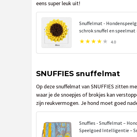
eens super leuk uit!
Snuffelmat - Hondenspeelgo
schrok snuffel en speelmat 
Kattenspeelgoed - Brokjes - 
4.0
SNUFFIES snuffelmat
Op deze snuffelmat van SNUFFIES zitten mee
waar je de snoepjes of brokjes kan verstop
zijn reukvermogen. Je hond moet goed naden
Snuffies - Snuffelmat – Ho
Speelgoed Intelligentie – S