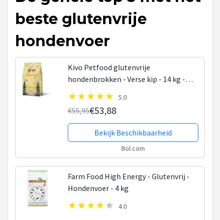
beste glutenvrije
hondenvoer
Kivo Petfood glutenvrije
hondenbrokken - Verse kip - 14 kg -
met vers vlees, groenten, fruit &
5.0
superfoods!
€53,88
€55,95
Bekijk Beschikbaarheid
Bol.com
Farm Food High Energy - Glutenvrij -
Hondenvoer - 4 kg
4.0