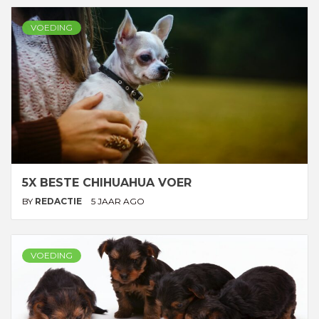
VOEDING
5X BESTE CHIHUAHUA VOER
BY
REDACTIE
5 JAAR AGO
VOEDING