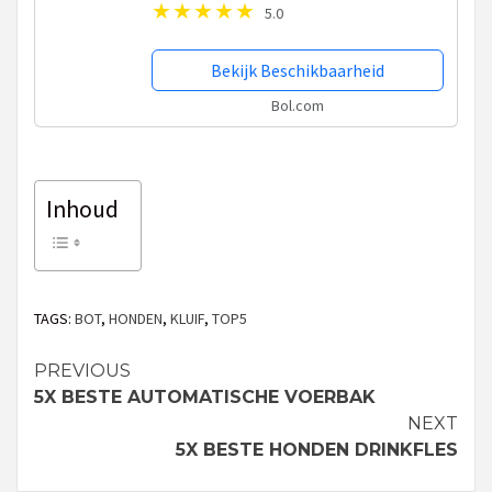
5.0
Bekijk Beschikbaarheid
Bol.com
Inhoud
TAGS:
BOT
,
HONDEN
,
KLUIF
,
TOP5
PREVIOUS
Continue
5X BESTE AUTOMATISCHE VOERBAK
Reading
NEXT
5X BESTE HONDEN DRINKFLES