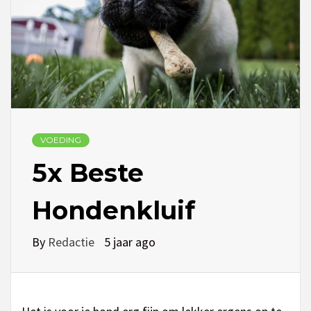
VOEDING
5x Beste
Hondenkluif
By
Redactie
5 jaar ago