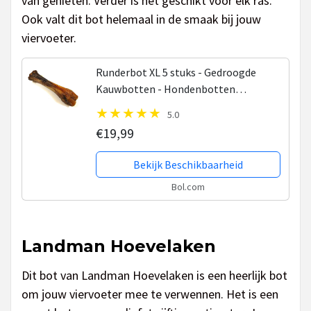
van genieten. Verder is het geschikt voor elk ras.
Ook valt dit bot helemaal in de smaak bij jouw
viervoeter.
Runderbot XL 5 stuks - Gedroogde
Kauwbotten - Hondenbotten
Hondensnacks van de snackmeester
5.0
100% natuurlijk natural naturel
€19,99
Bekijk Beschikbaarheid
Bol.com
Landman Hoevelaken
Dit bot van Landman Hoevelaken is een heerlijk bot
om jouw viervoeter mee te verwennen. Het is een