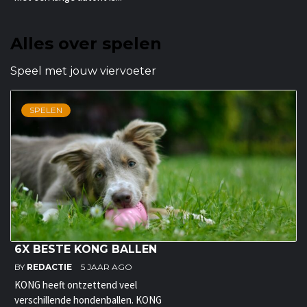
Alles over spelen
Speel met jouw viervoeter
SPELEN
6X BESTE KONG BALLEN
BY
REDACTIE
5 JAAR AGO
KONG heeft ontzettend veel
verschillende hondenballen. KONG