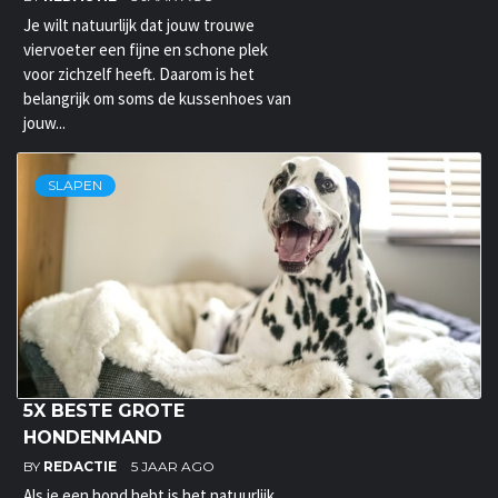
Je wilt natuurlijk dat jouw trouwe
viervoeter een fijne en schone plek
voor zichzelf heeft. Daarom is het
belangrijk om soms de kussenhoes van
jouw...
SLAPEN
5X BESTE GROTE
HONDENMAND
BY
REDACTIE
5 JAAR AGO
Als je een hond hebt is het natuurlijk