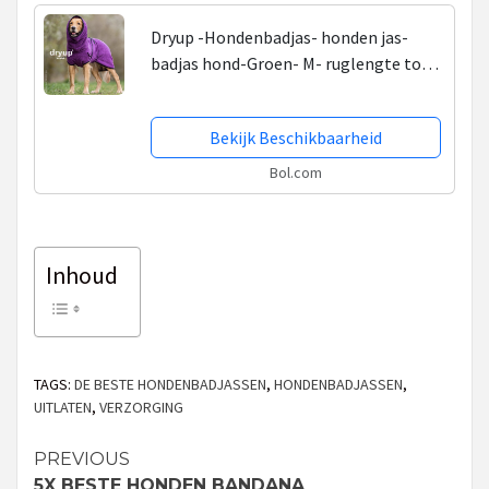
Dryup -Hondenbadjas- honden jas-
badjas hond-Groen- M- ruglengte tot
60 cm
Bekijk Beschikbaarheid
Bol.com
Inhoud
TAGS:
DE BESTE HONDENBADJASSEN
,
HONDENBADJASSEN
,
UITLATEN
,
VERZORGING
PREVIOUS
Continue
5X BESTE HONDEN BANDANA