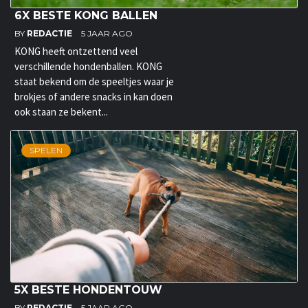
6X BESTE KONG BALLEN
BY
REDACTIE
5 JAAR AGO
KONG heeft ontzettend veel
verschillende hondenballen. KONG
staat bekend om de speeltjes waar je
brokjes of andere snacks in kan doen
ook staan ze bekent...
SPELEN
5X BESTE HONDENTOUW
BY
REDACTIE
5 JAAR AGO