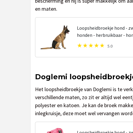
bescherming en hij is super makkelijk om aan 
en maten.
Loopsheidbroekje hond - zw
honden - herbruikbaar - ho
loopsheid - ongesteldheid 
5.0
Doglemi loopsheidbroekj
Het loopsheidbroekje van Doglemi is te verkr
verschillende maten, zo zit er altijd wel een
polyester en katoen. Je kan de broek makkeli
inlegkruisje, deze moet wel vervangen word
Loopsheidbroekje hond - zw