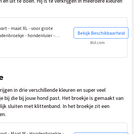
en uit te doen. Hij is te verkrijgen in meerdere kleuren
art - maat XL - voor grote
Bekijk Beschikbaarheid
ndenbroekje - hondenluier -
- voorkomt ongewenste...
Bol.com
e
ijgen in drie verschillende kleuren en super veel
tje bij die bij jouw hond past. Het broekje is gemaakt van
jk sluiten met klittenband. In het broekje zit een
en.
art - Maat M - Hondenbroekje -