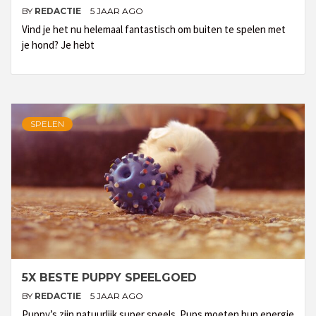
BY
REDACTIE
5 JAAR AGO
Vind je het nu helemaal fantastisch om buiten te spelen met
je hond? Je hebt
SPELEN
5X BESTE PUPPY SPEELGOED
BY
REDACTIE
5 JAAR AGO
Puppy’s zijn natuurlijk super speels. Pups moeten hun energie